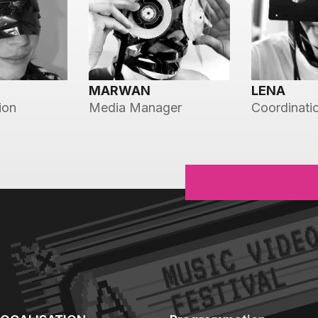
MARWAN
LENA
ion
Media Manager
Coordinati